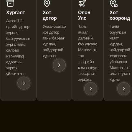
Хүргэлт
Хот
Олон
Хот
дотор
Улс
хооронд
Ачааг 1-2
Улаанбаатар
Таны
Таны
цагийн дотор
хот дотор
ачааг
оруулсан
хүргэх,
таны барааг
дэлхийн
хаягт
байгууллагын
хурдан,
бүх улсаас
хурдан,
хүргэлтийг,
найдвартай
Монголын
найдвартай
салбар
хүргэнэ.
топ
тээвэрлэх
нэгжүүдэд
тээврийн
үйлчилгээ
өдөрт нь
компаниуд
Монголын
хүргэх
тээвэрлэн
аль ч нутагт
үйлчилгээ.
хүргэнэ.
хүрнэ.