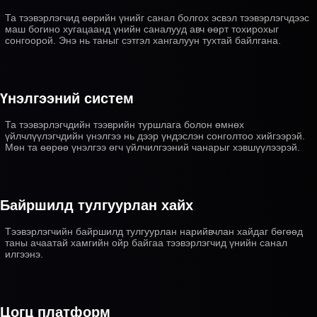
Та тээвэрлэгчид өөрийн үнийг санал болгох эсвэл тээвэрлэгчдээс
маш богино хугацаанд үнийн саналууд авч өөрт тохирохыг
сонгоорой. Энэ нь таныг сэтгэл хангалуун тухтай байлгана.
Үнэлгээний систем
Та тээвэрлэгчдийн тээврийн туршлага болон өмнөх
үйлчлүүлэгчдийн үнэлгээ нь дээр үндэслэн сонголтоо хийгээрэй.
Мөн та өөрөө үнэлгээ өгч үйлчилгээний чанарыг хэвшүүлээрэй.
Байршилд тулгуурлан хайх
Тээвэрлэгчийн байршилд тулгуурлан нарийвчлан хайдаг бөгөөд
таны ачаатай хамгийн ойр байгаа тээвэрлэгчид үнийн санал
илгээнэ.
Цогц платформ