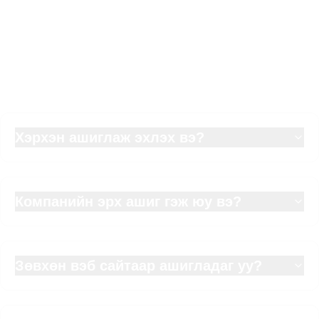
Түгээмэл асуултууд
Хэрхэн ашиглаж эхлэх вэ?
Компанийн эрх ашиг гэж юу вэ?
Зөвхөн вэб сайтаар ашигладаг уу?