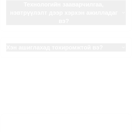
Технологийн зааварчилгаа,
нэвтрүүлэлт дээр хэрхэн ажилладаг
вэ?
Хэн ашиглахад тохиромжтой вэ?
Туршиж үзэх