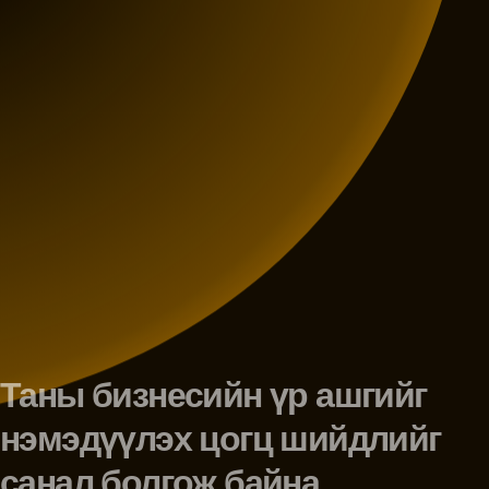
Таны бизнесийн үр ашгийг
нэмэдүүлэх цогц шийдлийг
санал болгож байна