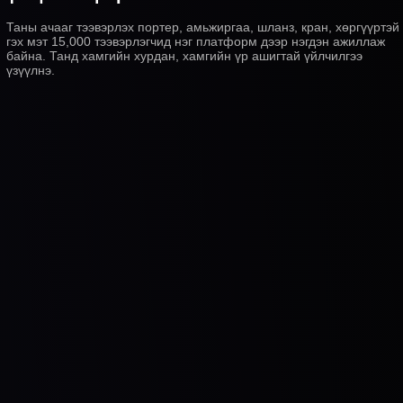
Таны ачааг тээвэрлэх портер, амьжиргаа, шланз, кран, хөргүүртэй
гэх мэт 15,000 тээвэрлэгчид нэг платформ дээр нэгдэн ажиллаж
байна. Танд хамгийн хурдан, хамгийн үр ашигтай үйлчилгээ
үзүүлнэ.