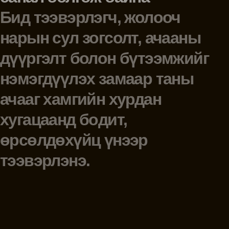
Бид тээвэрлэгч, жолооч
нарын сул зогсолт, ачааны
дүүргэлт болон бүтээмжийг
нэмэгдүүлэх замаар таны
ачааг хамгийн хурдан
хугацаанд бодит,
өрсөлдөхүйц үнээр
тээвэрлэнэ.