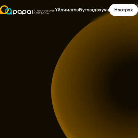
Үйлчилгээ
Бүтээгдэхүүн
Нэвтрэх