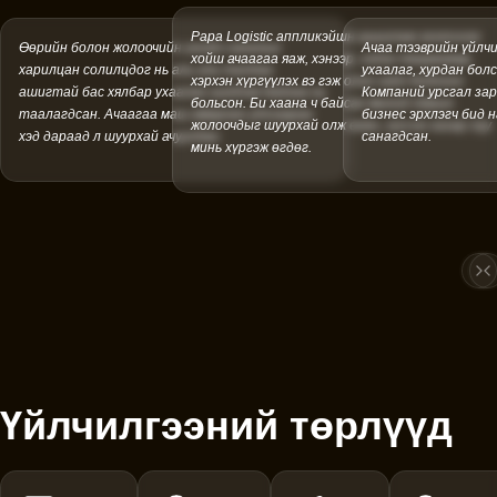
Papa Logistic аппликэйшн ашиглаж эхэлснээс
Өөрийн болон жолоочийн үнийн саналыг
Ачаа тээврийн үйлчи
хойш ачаагаа яаж, хэнээр, хэдэн төгрөгөөр,
харилцан солилцдог нь аль аль талдаа
ухаалаг, хурдан бол
хэрхэн хүргүүлэх вэ гэж олон зүйл бодохоо
ашигтай бас хялбар ухаалаг шийдэж байгаа нь
Компаний урсгал зар
больсон. Би хаана ч байсан миний ойрын
таалагдсан. Ачаагаа маш амархан утсаараа
бизнес эрхлэгч бид
жолоочдыг шуурхай олж өгөн, хүссэн газар луу
хэд дараад л шуурхай ачуулдаг.
санагдсан.
минь хүргэж өгдөг.
Ne
P
Үйлчилгээний төрлүүд