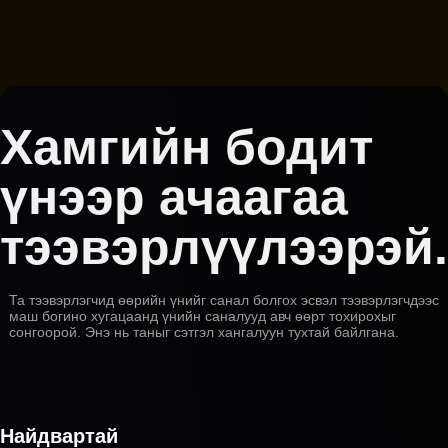
Хамгийн бодит
үнээр ачаагаа
тээвэрлүүлээрэй.
Та тээвэрлэгчид өөрийн үнийг санал болгох эсвэл тээвэрлэгчдээс
маш богино хугацаанд үнийн саналууд авч өөрт тохирохыг
сонгоорой. Энэ нь таныг сэтгэл хангалуун тухтай байлгана.
Найдвартай